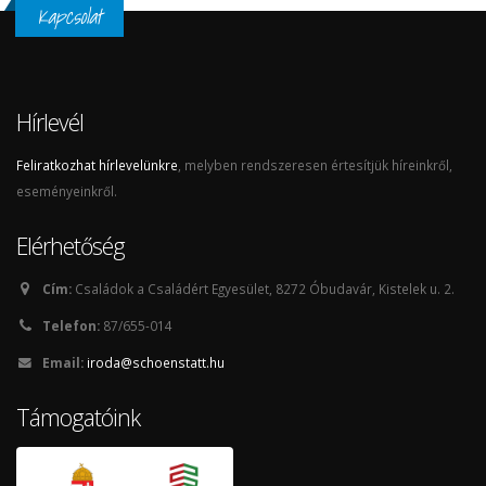
Kapcsolat
Hírlevél
Feliratkozhat hírlevelünkre
, melyben rendszeresen értesítjük híreinkről,
eseményeinkről.
Elérhetőség
Cím:
Családok a Családért Egyesület, 8272 Óbudavár, Kistelek u. 2.
Telefon:
87/655-014
Email:
iroda@schoenstatt.hu
Támogatóink