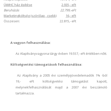
ÚjMHC ház építése
2.935,- eFt
Beruházás
22.799,-eFt
Marketingköltség (szórólap , csekk)
16,- eFt
Összesen:
22.815,- eFt
A vagyon felhasználása:
Az Alapítványvagyona tárgy évben 19.557,- eFt értékben nőtt.
Költségvetési támogatások felhasználása:
Az Alapítvány a 2005 évi személyijövedelemadók 1% -ból
19,- eFt költségvetési támogatást kapott,
melynekfelhasználását majd a 2007 évi beszámoló
tartalmazza.