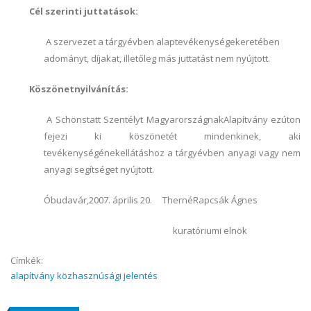
Cél szerinti juttatások:
A szervezet a tárgyévben alaptevékenységekeretében
adományt, díjakat, illetőleg más juttatást nem nyújtott.
Köszönetnyilvánítás:
A Schönstatt Szentélyt MagyarországnakAlapítvány ezúton
fejezi ki köszönetét mindenkinek, aki
tevékenységénekellátáshoz a tárgyévben anyagi vagy nem
anyagi segítséget nyújtott.
Óbudavár,2007. április 20.
ThernéRapcsák Ágnes
kuratóriumi elnök
Címkék:
alapítvány közhasznúsági jelentés