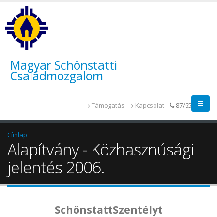
Magyar Schönstatti
Családmozgalom
Támogatás
Kapcsolat
87/655-014
Címlap
Alapítvány - Közhasznúsági
jelentés 2006.
SchönstattSzentélyt