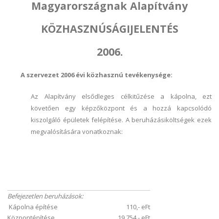
Magyarországnak Alapítvány
KÖZHASZNÚSÁGIJELENTÉS
2006.
A szervezet 2006 évi közhasznú tevékenysége:
Az Alapítvány elsődleges célkitűzése a kápolna, ezt
követően egy képzőközpont és a hozzá kapcsolódó
kiszolgáló épületek felépítése. A beruházásiköltségek ezek
megvalósítására vonatkoznak:
Befejezetlen beruházások:
Kápolna építése
110,- eFt
Központépítése
19.754,- eFt