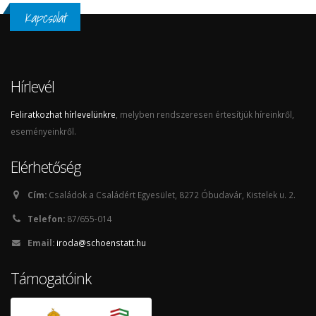
Kapcsolat
Hírlevél
Feliratkozhat hírlevelünkre
, melyben rendszeresen értesítjük híreinkről,
eseményeinkről.
Elérhetőség
Cím:
Családok a Családért Egyesület, 8272 Óbudavár, Kistelek u. 2.
Telefon:
87/655-014
Email:
iroda@schoenstatt.hu
Támogatóink