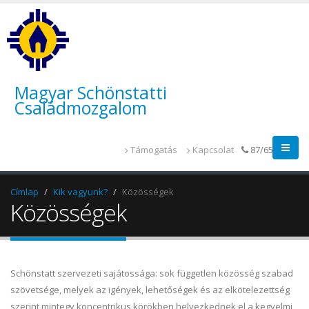
Magyar Schönstatti
Családmozgalom
Támogatás
Kapcsolat
87/655-014
Címlap
Kik vagyunk?
Közösségek
Közösségek
Schönstatt szervezeti sajátossága: sok független közösség szabad
szövetsége, melyek az igények, lehetőségek és az elkötelezettség
szerint mintegy koncentrikus körökben helyezkednek el a kegyelmi