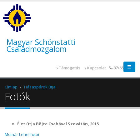
Magyar Schönstatti
Családmozgalom
Támogatás
Kapcsolat
87/655-014
Címlap
Házaspárok útja
Fotók
Élet útja Böjte Csabával Szovátán, 2015
Molnár Lehel fotói