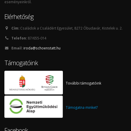
eseményeinkről.
Elérhetőség
Cím:
Családok a Családért Egyesület, 8272 Óbudavár, Kistelek u. 2.
Telefon:
87/655-014
Email:
iroda@schoenstatt.hu
Támogatóink
További támogatóink
Támogatna minket?
Facebook