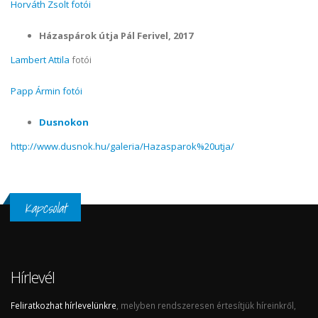
Horváth Zsolt fotói
Házaspárok útja Pál Ferivel, 2017
Lambert Attila
fotói
Papp Ármin fotói
Dusnokon
http://www.dusnok.hu/galeria/Hazasparok%20utja/
Kapcsolat
Hírlevél
Feliratkozhat hírlevelünkre
, melyben rendszeresen értesítjük híreinkről,