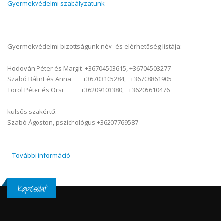
Gyermekvédelmi szabályzatunk
Gyermekvédelmi bizottságunk név- és elérhetőség listája:
Hodován Péter és Margit +36704503615, +36704503277
Szabó Bálint és Anna +36703105284, +36708861905
Töröl Péter és Orsi +36209103380, +36205610476
külsős szakértő:
Szabó Ágoston, pszichológus +36207769587
További információ
Gyermekvédelem tartalommal kapcsolatosan
Kapcsolat