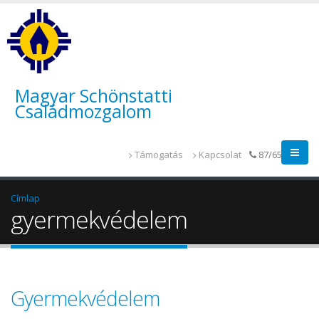
Magyar Schönstatti
Családmozgalom
Támogatás
Kapcsolat
87/655-014
Címlap
gyermekvédelem
Gyermekvédelem