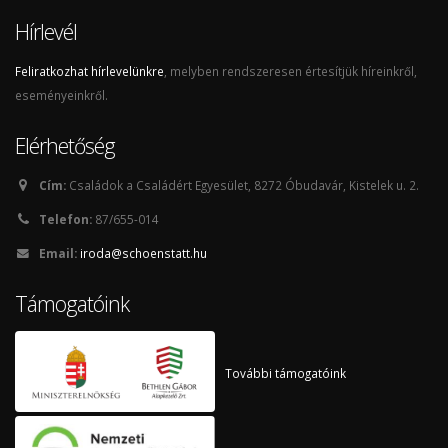
Hírlevél
Feliratkozhat hírlevelünkre
, melyben rendszeresen értesítjük híreinkről,
eseményeinkről.
Elérhetőség
Cím:
Családok a Családért Egyesület, 8272 Óbudavár, Kistelek u. 2.
Telefon:
87/655-014
Email:
iroda@schoenstatt.hu
Támogatóink
További támogatóink