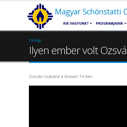
Magyar Schönstatti
KIK VAGYUNK?
PROGRAMJAINK
Címlap
Ilyen ember volt Ozsvá
Ozsvári Csabáról a Bonum TV-ben: