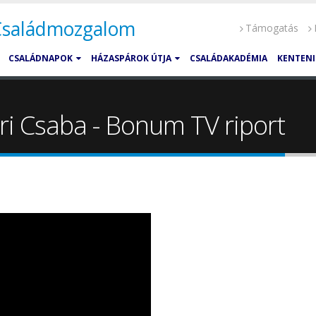
 Családmozgalom
Támogatás
CSALÁDNAPOK
HÁZASPÁROK ÚTJA
CSALÁDAKADÉMIA
KENTENI
ri Csaba - Bonum TV riport