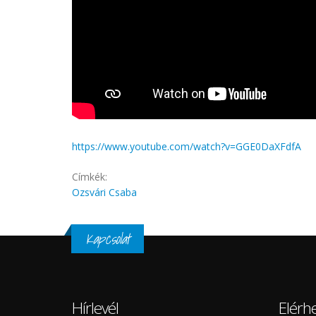
https://www.youtube.com/watch?v=GGE0DaXFdfA
Címkék:
Ozsvári Csaba
Kapcsolat
Hírlevél
Elérh