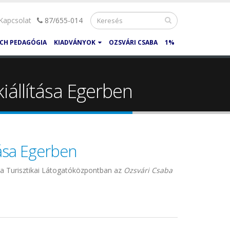
Kapcsolat
87/655-014
CH PEDAGÓGIA
KIADVÁNYOK
OZSVÁRI CSABA
1%
iállítása Egerben
tása Egerben
ota Turisztikai Látogatóközpontban az
Ozsvári Csaba