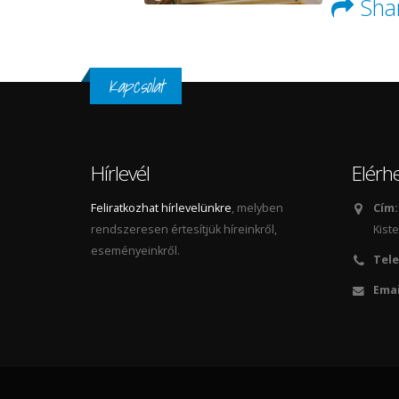
Sha
Kapcsolat
Hírlevél
Elérh
Feliratkozhat hírlevelünkre
, melyben
Cím:
rendszeresen értesítjük híreinkről,
Kiste
eseményeinkről.
Tele
Emai