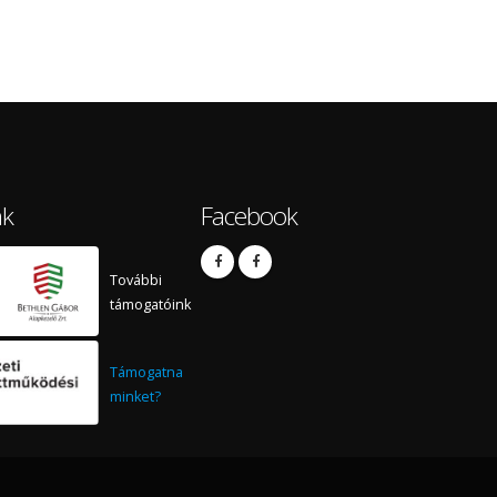
nk
Facebook
További
támogatóink
Támogatna
minket?