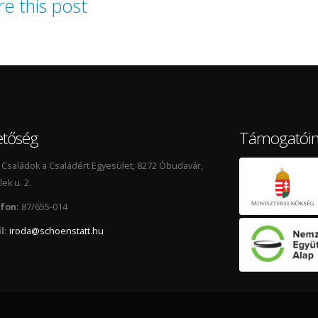
re this post
etőség
Támogatói
Családok a Családért Egyesület, 8272 Óbudavár,
lek u. 2.
fon:
87/655-014
l:
iroda@schoenstatt.hu