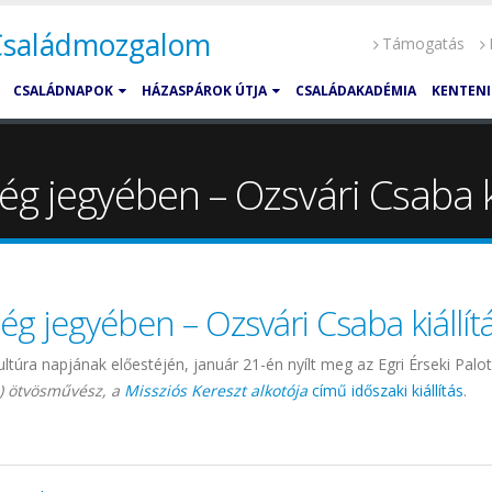
 Családmozgalom
Támogatás
CSALÁDNAPOK
HÁZASPÁROK ÚTJA
CSALÁDAKADÉMIA
KENTENI
ség jegyében – Ozsvári Csaba k
ség jegyében – Ozsvári Csaba kiállí
ltúra napjának előestéjén, január 21-én nyílt meg az Egri Érseki Pal
) ötvösművész, a
Missziós Kereszt alkotója
című időszaki kiállítás
.