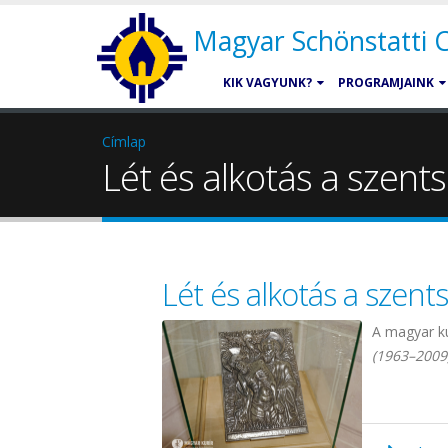
Magyar Schönstatti
KIK VAGYUNK?
PROGRAMJAINK
Címlap
Lét és alkotás a szent
Lét és alkotás a szent
A magyar ku
(1963–2009